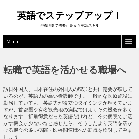
Skip
to
英語でステップアップ！
content
医療現場で需要が高まる英語スキル
Menu
転職で英語を活かせる職場へ
訪日外国人、日本在住の外国人の増加と共に需要が増して
いるのが、英語力の高い看護師です。一般的な医療施設に
勤務していても、英語力が役立つタイミングが増えていま
すが、首都圏や有名観光地の病院ではよりその機会が多く
なります。折角得意だった英語だけれど、今の病院では活
かす機会が少ないなと感じたら、そうしたより英語を活か
せる機会の多い病院・医療関連職への転職を検討してみま
しょう。