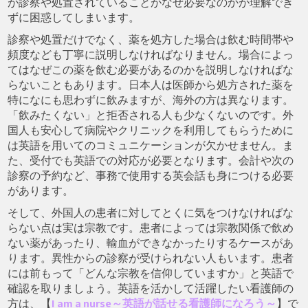
が診察や処置されていることがなぜ必要なのかが理解でき
ずに困惑してしまいます。
診察や処置だけでなく、薬を処方した場合は飲む時間帯や
頻度なども丁寧に説明しなければなりません。場合によっ
てはなぜこの薬を飲む必要があるのかを説明しなければな
らないこともあります。日本人は医師から処方された薬を
特になにも思わずに飲みますが、海外の方は異なります。
「飲みたくない」と拒否される人も少なくないのです。外
国人も安心して病院やクリニックを利用してもらうために
は英語を用いてのコミュニケーションが欠かせません。ま
た、受付でも英語での対応が必要となります。会計や次の
診察の予約など、事務で使用する英会話も身につける必要
があります。
そして、外国人の患者に対してとくに気をつけなければな
らない点は実は宗教です。患者によっては宗教関係で飲め
ない薬があったり、輸血ができなかったりするケースがあ
ります。異性からの診察が受けられない人もいます。患者
には前もって「どんな宗教を信仰していますか」と英語で
確認を取りましょう。英語を活かして活躍したい看護師の
方は、【
I am a nurse～英語が話せる看護師になろう～
】で