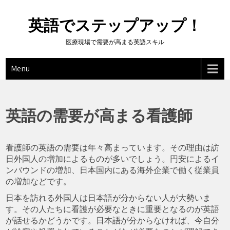
Skip
to
英語でステップアップ！
content
医療現場で需要が高まる英語スキル
Menu
英語の需要が高まる看護師
看護師の英語の需要は年々高まっています。その理由は訪
日外国人の増加によるものが多いでしょう。円安によるイ
ンバウンドの増加、日本国内にある海外企業で働く従業員
の増加などです。
日本を訪れる外国人は日本語が分からない人が大勢いま
す。その人たちに看護が必要なときに重要となるのが英語
が話せるかどうかです。日本語が分からなければ、今自分